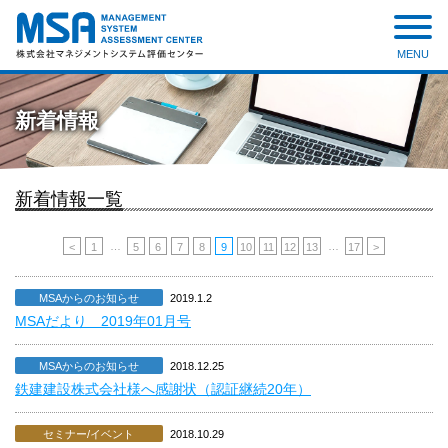
MENU
株式会社 マネジメントシステ
ム評価センター
新着情報
新着情報一覧
…
…
<
1
5
6
7
8
9
10
11
12
13
17
>
MSAからのお知らせ
2019.1.2
MSAだより 2019年01月号
MSAからのお知らせ
2018.12.25
鉄建建設株式会社様へ感謝状（認証継続20年）
セミナー/イベント
2018.10.29