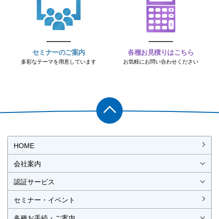
セミナーのご案内
各種お見積りはこちら
多彩なテーマを用意しています
お気軽にお問い合わせください
PAGET
OP
HOME
会社案内
会社概要
社長挨拶
経営理念・経営方針
事業所一覧・アクセス
認証サービス
ISO認証
JIS製品認証
セミナー・イベント
ISO認証
ISO 9001
ISO 14001
ISO 55001
ISO 45001
ISO 27001
MSAの審査認証
ISOとは？
JIS製品認証
JIS製品認証の手続き
認証リスト
／審査認証制度
（マネジメントシステム）
（品質）
（環境）
（アセット）
（労働安全衛生）
（情報セキュリティ）
各種お手続・ご案内