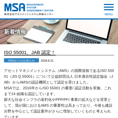
MENU
株式会社 マネジメントシステ
ム評価センター
新着情報
ISO 55001、JAB 認定！
MSAからのお知らせ
2018.8.21
アセットマネジメントシステム（AMS）の国際規格であるISO 550
01（JIS Q 55001）について公益財団法人 日本適合性認定協会（J
AB）からAMSの認証機関として認定を受けました。
MSAでは、2016年からISO 55001 の審査/ 認証活動を実施、これ
まで14 組織を認証しています。
膨大な社会インフラの老朽化やPPP/PFI 事業の拡大などを背景と
して、我が国におけるAMS の重要性は高まっており、今後も建設
分野を中心として認証案件がさらに増加していくものと考えられ
ています。