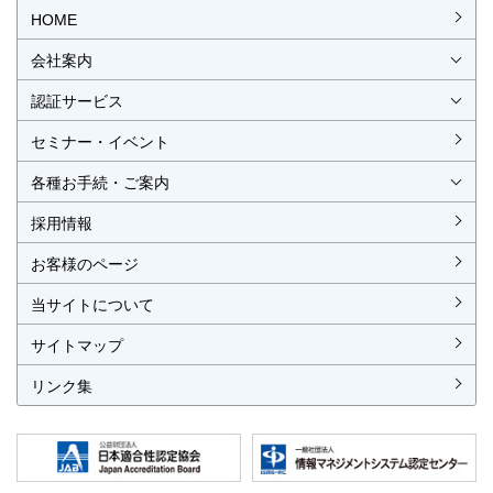
OP
HOME
会社案内
会社概要
社長挨拶
経営理念・経営方針
事業所一覧・アクセス
認証サービス
ISO認証
JIS製品認証
セミナー・イベント
ISO認証
ISO 9001
ISO 14001
ISO 55001
ISO 45001
ISO 27001
MSAの審査認証
ISOとは？
JIS製品認証
JIS製品認証の手続き
認証リスト
／審査認証制度
（マネジメントシステム）
（品質）
（環境）
（アセット）
（労働安全衛生）
（情報セキュリティ）
各種お手続・ご案内
各種お手続
各種ご案内
資料請求
見積依頼書・各種申請書
異議申立て・苦情
複合審査のご案内
認証移転のご案内
採用情報
お客様のページ
当サイトについて
サイトマップ
リンク集