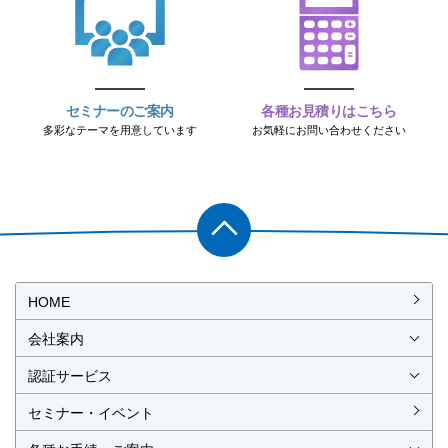
セミナーのご案内
各種お見積りはこちら
多彩なテーマを用意しています
お気軽にお問い合わせください
PAGET
OP
HOME
会社案内
会社概要
社長挨拶
経営理念・経営方針
事業所一覧・アクセス
認証サービス
ISO認証
JIS製品認証
セミナー・イベント
ISO認証
ISO 9001
ISO 14001
ISO 55001
ISO 45001
ISO 27001
MSAの審査認証
ISOとは？
JIS製品認証
JIS製品認証の手続き
認証リスト
／審査認証制度
（マネジメントシステム）
（品質）
（環境）
（アセット）
（労働安全衛生）
（情報セキュリティ）