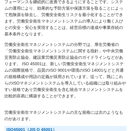
フォーマンスを継続的に改善できるようにすることです。システ
ムの運用により、効果的な予防方策や保護方策を取ることによっ
て危険源を除去し、労働安全衛生リスクを最小化することができ
ます。労働安全衛生マネジメントシステムの導入により働く人び
との安全・安心を実現することは、経営目標の達成や事業存続の
基本条件となります。
労働安全衛生マネジメントシステムの分野では、厚生労働省の
「労働安全衛生マネジメントシステムに関する指針」や中央労働
災害防止協会、建設業労働災害防止協会のガイドラインなどがあ
ります。 ISO 45001は、新しい労働安全衛生マネジメントシステ
ムの国際規格で、品質のISO 9001や環境のISO 14001などと共通
の規格構成や用語の定義が採用されています。従って、既にこれ
らのISOマネジメントシステムを導入している組織には取り組みや
すい規格であり労働安全衛生を含む統合マネジメントシステムを
比較的容易に構築することができます。
労働安全衛生マネジメントシステムの主な規格には次のようなも
のがあります。
ISO45001（JIS Q 45001）