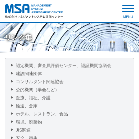
MENU
株式会社 マネジメントシステ
ム評価センター
リンク集
認定機関、審査員評価センター、認証機関協議会
建設関連団体
コンサルタント関連協会
公的機関（学会など）
医療、福祉、介護
輸送、倉庫
ホテル、レストラン、食品
環境、廃棄物
JIS関連
安全、衛生