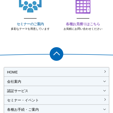
セミナーのご案内
各種お見積りはこちら
多彩なテーマを用意しています
お気軽にお問い合わせください
PAGET
OP
HOME
会社案内
会社概要
社長挨拶
経営理念・経営方針
事業所一覧・アクセス
認証サービス
ISO認証
JIS製品認証
セミナー・イベント
ISO認証
ISO 9001
ISO 14001
ISO 55001
ISO 45001
ISO 27001
MSAの審査認証
ISOとは？
JIS製品認証
JIS製品認証の手続き
認証リスト
／審査認証制度
（マネジメントシステム）
（品質）
（環境）
（アセット）
（労働安全衛生）
（情報セキュリティ）
各種お手続・ご案内