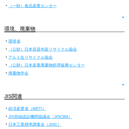
（一財）食品産業センター
▲
環境、廃棄物
環境省
（公財）日本容器包装リサイクル協会
アルミ缶リサイクル協会
（公財）日本産業廃棄物処理振興センター
廃棄物学会
▲
JIS関連
経済産業省（METI）
JIS登録認証機関協議会（JISCBA）
日本工業標準調査会（JISC）