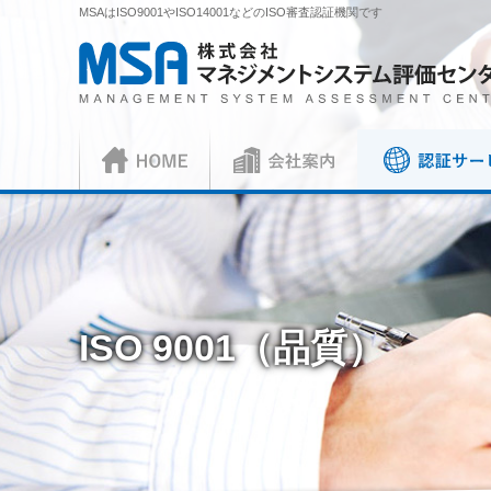
MSAはISO9001やISO14001などのISO審査認証機関です
株式会社 マネジメントシステム評価センター
HOME
会社案内
認証サービス
正社員
ISO審査員
ISO認証
各種お手続
会社概要
社長挨拶
ISO認証
資料請求
ISO 9001
見積依頼書・
（マネジメントシステム）
（品
／審査認証制度
ISO 45001
（
ISO 9001（品質）
ISOとは？
各種ご案内
複合審査のご案内
認証移転のご
JIS製品認証
JIS製品認証
JIS製品認証