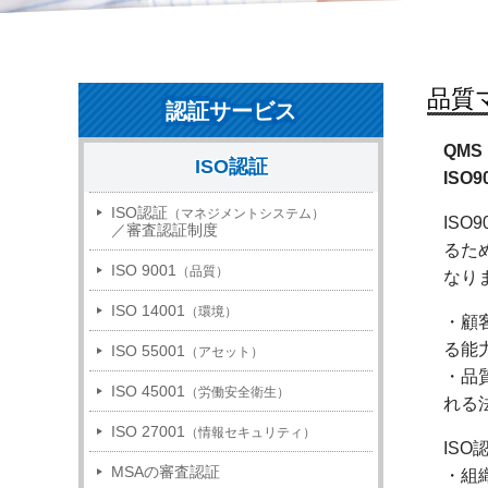
品質
認証サービス
QMS（
ISO認証
ISO9
ISO認証
（マネジメントシステム）
IS
／審査認証制度
るた
ISO 9001
（品質）
なり
ISO 14001
（環境）
・顧
る能
ISO 55001
（アセット）
・品
ISO 45001
（労働安全衛生）
れる
ISO 27001
（情報セキュリティ）
IS
MSAの審査認証
・組