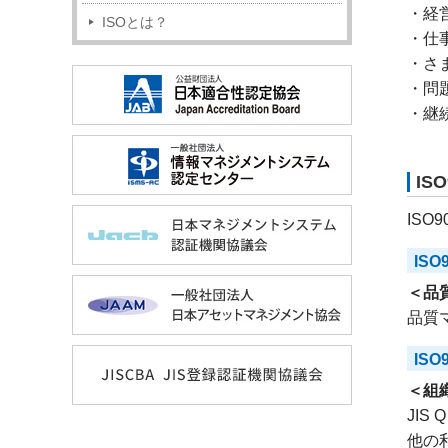
・経
ISOとは？
・仕
・さ
・問
・継
IS
IS
ISO
＜品
品質
ISO
＜組
JIS
他の