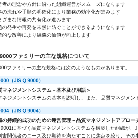
営者の理念や方針に沿った組織運営がスムーズになります
事の流れや手順の明確化により業務の効率化が進みます
まざまな情報の共有化が進みます
題の発生や再発を未然に防ぐことができるようになります
続的な改善により組織の価値が向上します
O9000ファミリーの主な規格について
O9000ファミリーの主な規格には次のようなものがあります。
9000（JIS Q 9000）
質マネジメントシステム－基本及び用語＞
マネジメントシステムの基本を説明し、また、品質マネジメン
9004（JIS Q 9004）
織の持続的成功のための運営管理－品質マネジメントアプロー
 Q 9001に基づく品質マネジメントシステムを構築した組織が、J
利害関係者のニーズ及び期待を満たすことに焦点を絞り、その