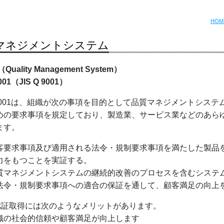
HOM
マネジメントシステム
Quality Management System）
001（JIS Q 9001）
O9001は、組織が次の事項を目的として品質マネジメントシステ
めの要求事項を規定しており、製造業、サービス業などのあら
ます。
客要求事項及び適用される法令・規制要求事項を満たした製品
力をもつことを実証する。
質マネジメントシステムの継続的改善のプロセスを含むシステ
法令・規制要求事項への適合の保証を通して、顧客満足の向上
O認証取得には次のようなメリットがあります。
織の社会的信頼や顧客満足が向上します