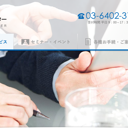
03-6402-3165
受付時間 平日 9：00～17：3
セミナー・イベント
各種お手続・ご案内
（契約審査員）
製品認証審査員（契約審査員）
経営理念・経営方針
事業所一
各種申請書
ISO 14001
異議申立て・苦情
ISO 5500
質）
（環境）
ISO 27001
MSAの審
労働安全衛生）
（情報セキュリティ）
案内
パンフレット
の手続き
認証リスト