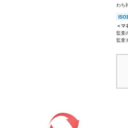
わち
ISO
＜マ
監査
監査