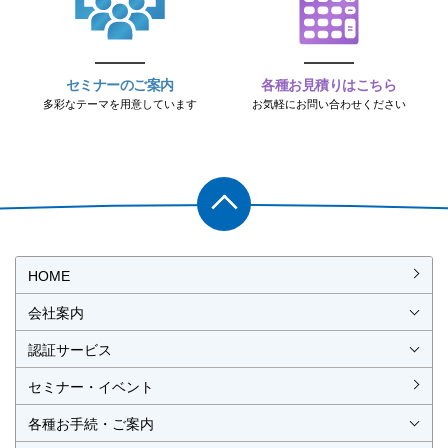
セミナーのご案内
各種お見積りはこちら
多彩なテーマを用意しています
お気軽にお問い合わせください
PAGET
OP
HOME
会社案内
会社概要
社長挨拶
経営理念・経営方針
事業所一覧・アクセス
認証サービス
ISO認証
JIS製品認証
セミナー・イベント
ISO認証
ISO 9001
ISO 14001
ISO 55001
ISO 45001
ISO 27001
MSAの審査認証
ISOとは？
JIS製品認証
JIS製品認証の手続き
認証リスト
／審査認証制度
（マネジメントシステム）
（品質）
（環境）
（アセット）
（労働安全衛生）
（情報セキュリティ）
各種お手続・ご案内