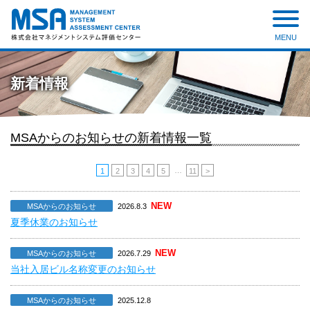
MENU
株式会社 マネジメントシステ
ム評価センター
新着情報
MSAからのお知らせの新着情報一覧
…
1
2
3
4
5
11
>
NEW
MSAからのお知らせ
2026.8.3
夏季休業のお知らせ
NEW
MSAからのお知らせ
2026.7.29
当社入居ビル名称変更のお知らせ
MSAからのお知らせ
2025.12.8