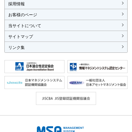
各種お手続
各種ご案内
資料請求
見積依頼書・各種申請書
異議申立て・苦情
複合審査のご案内
認証移転のご案内
採用情報
お客様のページ
当サイトについて
サイトマップ
リンク集