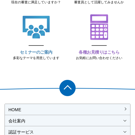
現在の審査に満足していますか？
審査員として活躍してみませんか
セミナーのご案内
各種お見積りはこちら
多彩なテーマを用意しています
お気軽にお問い合わせください
PAGET
OP
HOME
会社案内
会社概要
社長挨拶
経営理念・経営方針
事業所一覧・アクセス
認証サービス