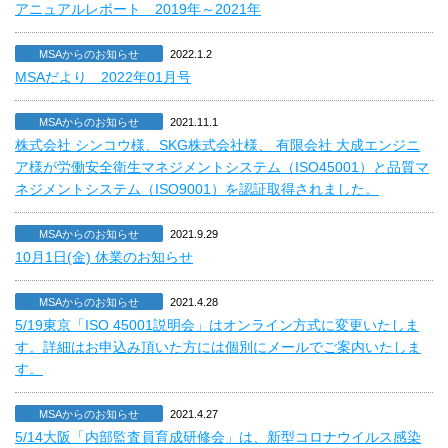
アニュアルレポート 2019年～2021年
MSAからのお知らせ
2022.1.2
MSAだより 2022年01月号
MSAからのお知らせ
2021.11.1
株式会社 シンコウ様、SKG株式会社様、 有限会社 大成エンジニ
ア様が労働安全衛生マネジメントシステム（ISO45001）と品質マ
ネジメントシステム（ISO9001）を認証取得されました。
MSAからのお知らせ
2021.9.29
10月1日(金) 休業のお知らせ
MSAからのお知らせ
2021.4.28
5/19東京「ISO 45001説明会」はオンライン方式に変更いたしま
す。詳細はお申込み頂いた方には個別にメールでご案内いたしま
す。
MSAからのお知らせ
2021.4.27
5/14大阪「内部監査員育成研修会」は、新型コロナウイルス感染