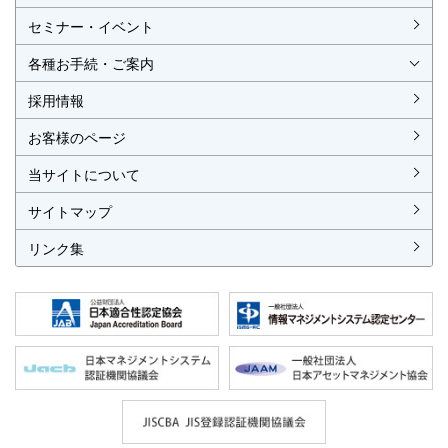
ISO認証
JIS製品認証
セミナー・イベント
ISO認証
ISO 9001
ISO 14001
ISO 55001
ISO 45001
ISO 27001
MSAの審査認証
ISOとは？
JIS製品認証
JIS製品認証の手続き
認証リスト
／審査認証制度
（マネジメントシステム）
（品質）
（環境）
（アセット）
（労働安全衛生）
（情報セキュリティ）
各種お手続・ご案内
各種お手続
各種ご案内
資料請求
見積依頼書・各種申請書
異議申立て・苦情
複合審査のご案内
認証移転のご案内
採用情報
お客様のページ
当サイトについて
サイトマップ
リンク集