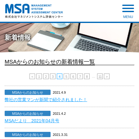
MENU
株式会社 マネジメントシステ
ム評価センター
新着情報
MSAからのお知らせの新着情報一覧
…
<
1
2
3
4
5
6
7
8
11
>
MSAからのお知らせ
2021.4.9
弊社の営業マンが新聞で紹介されました！
MSAからのお知らせ
2021.4.2
MSAだより 2021年04月号
MSAからのお知らせ
2021.3.31