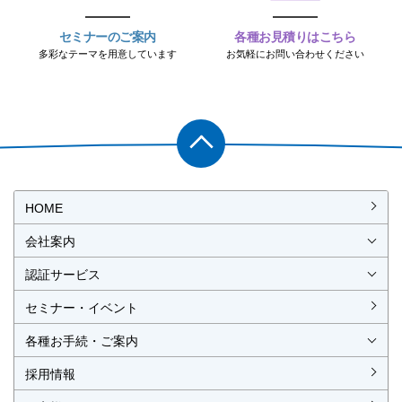
セミナーのご案内
各種お見積りはこちら
多彩なテーマを用意しています
お気軽にお問い合わせください
PAGET
OP
HOME
会社案内
会社概要
社長挨拶
経営理念・経営方針
事業所一覧・アクセス
認証サービス
ISO認証
JIS製品認証
セミナー・イベント
ISO認証
ISO 9001
ISO 14001
ISO 55001
ISO 45001
ISO 27001
MSAの審査認証
ISOとは？
JIS製品認証
JIS製品認証の手続き
認証リスト
／審査認証制度
（マネジメントシステム）
（品質）
（環境）
（アセット）
（労働安全衛生）
（情報セキュリティ）
各種お手続・ご案内
各種お手続
各種ご案内
資料請求
見積依頼書・各種申請書
異議申立て・苦情
複合審査のご案内
認証移転のご案内
採用情報