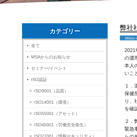
弊社
カテゴリー
MSA
全て
202
MSAからのお知らせ
の濃
本人
セミナー/イベント
いこ
ISO認証
１．
ISO9001（品質）
保健
り、
ISO14001（環境）
を確
ISO55001（アセット）
２．
ISO45001（労働安全衛生）
緊急
ISO27001（情報セキュリティ）
らの