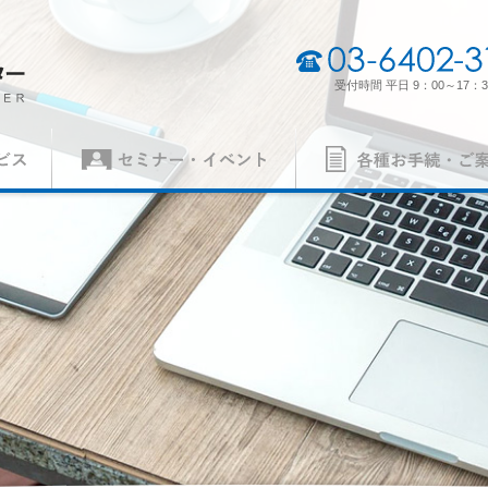
03-6402-3165
受付時間 平日 9：00～17：3
セミナー・イベント
各種お手続・ご案内
（契約審査員）
製品認証審査員（契約審査員）
経営理念・経営方針
事業所一
各種申請書
ISO 14001
異議申立て・苦情
ISO 5500
質）
（環境）
ISO 27001
MSAの審
労働安全衛生）
（情報セキュリティ）
案内
パンフレット
の手続き
認証リスト