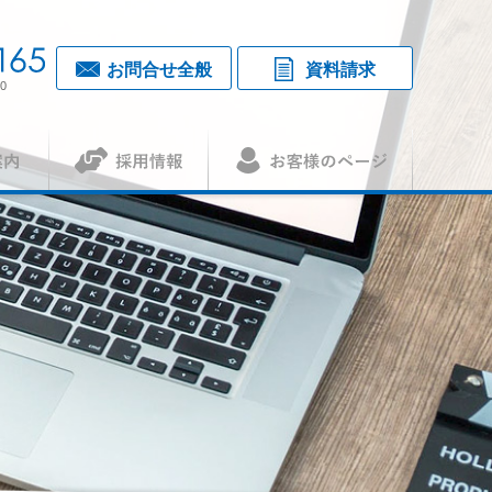
お問合せ全般
資料請求
0
採用情報
お客様のページ
覧・アクセス
1
（アセット）
査認証