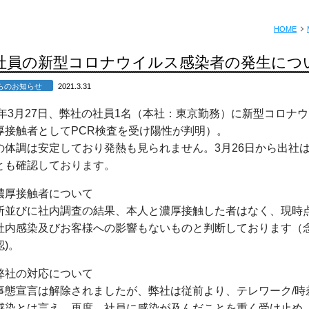
HOME
社員の新型コロナウイルス感染者の発生につ
からのお知らせ
2021.3.31
1年
3
月
27
日、弊社の社員
1
名（本社：東京勤務）に新型コロナウ
厚接触者として
PCR
検査を受け陽性が判明）。
の体調は安定しており発熱も見られません。
3
月
26
日から出社
とも確認しております。
濃厚接触者について
所並びに社内調査の結果、本人と濃厚接触した者はなく、現時
社内感染及びお客様への影響もないものと判断しております（
認
)
。
弊社の対応について
事態宣言は解除されましたが、弊社は従前より、テレワーク
/
時
感染とは言え、再度、社員に感染が及んだことを重く受け止め