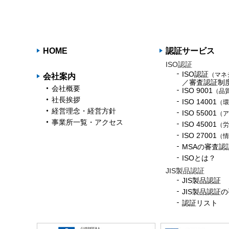
HOME
認証サービス
ISO認証
ISO認証
（マネ
会社案内
／審査認証制
会社概要
ISO 9001
（品
社長挨拶
ISO 14001
（環
経営理念・経営方針
ISO 55001
（ア
事業所一覧・アクセス
ISO 45001
（労
ISO 27001
（情
MSAの審査認
ISOとは？
JIS製品認証
JIS製品認証
JIS製品認証
認証リスト