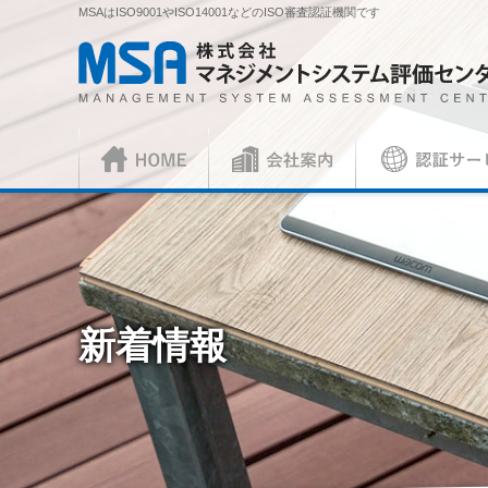
MSAはISO9001やISO14001などのISO審査認証機関です
株式会社 マネジメントシステム評価センター
HOME
会社案内
認証サービス
正社員
ISO審査員
ISO認証
各種お手続
会社概要
社長挨拶
ISO認証
資料請求
ISO 9001
見積依頼書・
（マネジメントシステム）
（品
／審査認証制度
ISO 45001
（
新着情報
ISOとは？
各種ご案内
複合審査のご案内
認証移転のご
JIS製品認証
JIS製品認証
JIS製品認証