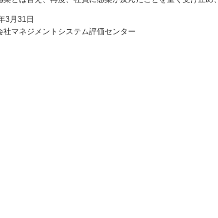
1年
3
月
31
日
会社マネジメントシステム評価センター