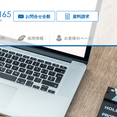
お問合せ全般
資料請求
0
採用情報
お客様のページ
覧・アクセス
1
（アセット）
査認証