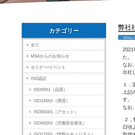
弊社
カテゴリー
MSA
全て
2021
MSAからのお知らせ
た。
なお
セミナー/イベント
出社
ISO認証
１．
ISO9001（品質）
上記
す。
ISO14001（環境）
なお
ISO55001（アセット）
２．
ISO45001（労働安全衛生）
日頃
ISO27001（情報セキュリティ）
取得