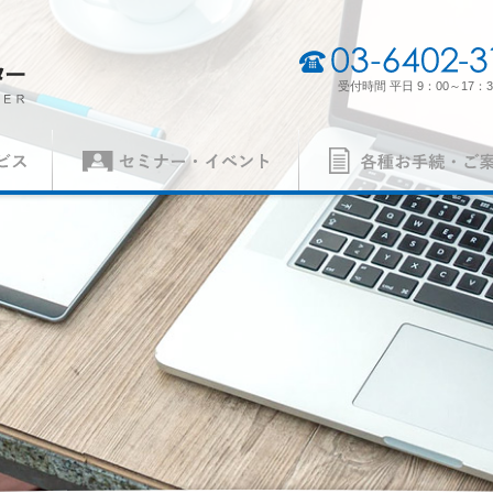
03-6402-3165
受付時間 平日 9：00～17：3
セミナー・イベント
各種お手続・ご案内
（契約審査員）
製品認証審査員（契約審査員）
経営理念・経営方針
事業所一
各種申請書
ISO 14001
異議申立て・苦情
ISO 5500
質）
（環境）
ISO 27001
MSAの審
労働安全衛生）
（情報セキュリティ）
案内
パンフレット
の手続き
認証リスト