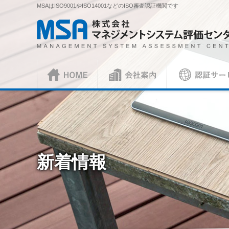
MSAはISO9001やISO14001などのISO審査認証機関です
株式会社 マネジメントシステム評価センター
HOME
会社案内
認証サービス
正社員
ISO審査員
ISO認証
各種お手続
会社概要
社長挨拶
ISO認証
資料請求
ISO 9001
見積依頼書・
（マネジメントシステム）
（品
／審査認証制度
ISO 45001
（
新着情報
ISOとは？
各種ご案内
複合審査のご案内
認証移転のご
JIS製品認証
JIS製品認証
JIS製品認証