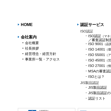
HOME
認証サービス
ISO認証
ISO認証
（マネ
会社案内
／審査認証制
会社概要
ISO 9001
（品
社長挨拶
ISO 14001
（環
経営理念・経営方針
ISO 55001
（ア
事業所一覧・アクセス
ISO 45001
（労
ISO 27001
（情
MSAの審査認
ISOとは？
JIS製品認証
JIS製品認証
JIS製品認証
認証リスト