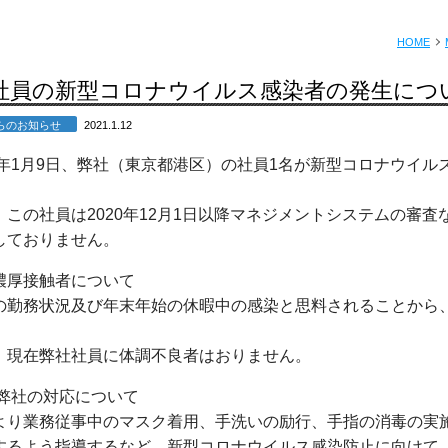
HOME
社員の新型コロナウイルス感染者の発生につ
からのお知らせ
2021.1.12
年
1
月
9
日、弊社（東京都港区）の社員
1
名が新型コロナウイル
、この社員は
2020
年
12
月
1
日以降マネジメントシステムの審査
しておりません。
濃厚接触者について
の勤務状況及び年末年始の休暇中の感染と思料されることから
、現在弊社社員に体調不良者はおりません。
弊社の対応について
より業務従事中のマスク着用、手洗いの励行、手指の消毒の実
するよう指導するなど、新型コロナウイルス感染防止に向けて