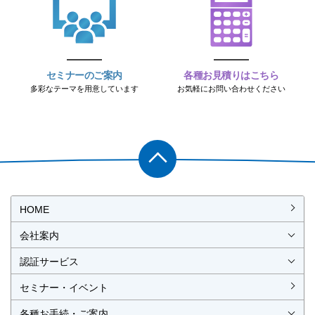
セミナーのご案内
各種お見積りはこちら
多彩なテーマを用意しています
お気軽にお問い合わせください
PAGET
OP
HOME
会社案内
会社概要
社長挨拶
経営理念・経営方針
事業所一覧・アクセス
認証サービス
ISO認証
JIS製品認証
セミナー・イベント
ISO認証
ISO 9001
ISO 14001
ISO 55001
ISO 45001
ISO 27001
MSAの審査認証
ISOとは？
JIS製品認証
JIS製品認証の手続き
認証リスト
／審査認証制度
（マネジメントシステム）
（品質）
（環境）
（アセット）
（労働安全衛生）
（情報セキュリティ）
各種お手続・ご案内