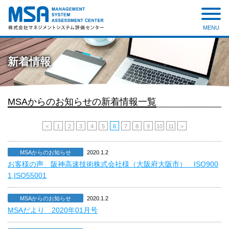
MENU
株式会社 マネジメントシステ
ム評価センター
新着情報
MSAからのお知らせの新着情報一覧
<
1
2
3
4
5
6
7
8
9
10
11
>
MSAからのお知らせ
2020.1.2
お客様の声 阪神高速技術株式会社様（大阪府大阪市） ISO900
1,ISO55001
MSAからのお知らせ
2020.1.2
MSAだより 2020年01月号