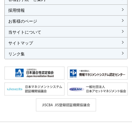
各種お手続
各種ご案内
資料請求
見積依頼書・各種申請書
異議申立て・苦情
複合審査のご案内
認証移転のご案内
採用情報
お客様のページ
当サイトについて
サイトマップ
リンク集