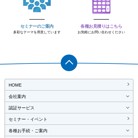
セミナーのご案内
各種お見積りはこちら
多彩なテーマを用意しています
お気軽にお問い合わせください
PAGET
OP
HOME
会社案内
会社概要
社長挨拶
経営理念・経営方針
事業所一覧・アクセス
認証サービス
ISO認証
JIS製品認証
セミナー・イベント
ISO認証
ISO 9001
ISO 14001
ISO 55001
ISO 45001
ISO 27001
MSAの審査認証
ISOとは？
JIS製品認証
JIS製品認証の手続き
認証リスト
／審査認証制度
（マネジメントシステム）
（品質）
（環境）
（アセット）
（労働安全衛生）
（情報セキュリティ）
各種お手続・ご案内