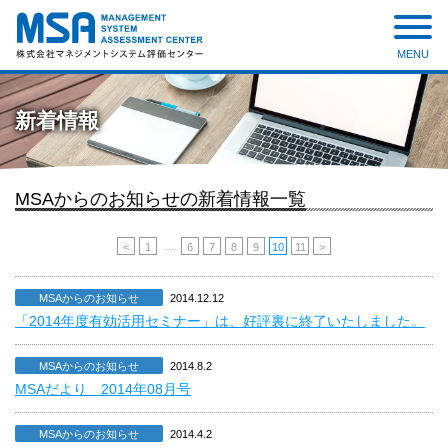
MENU
株式会社 マネジメントシステ
ム評価センター
新着情報
MSAからのお知らせの新着情報一覧
…
<
1
6
7
8
9
10
11
>
MSAからのお知らせ
2014.12.12
「2014年度有効活用セミナー」は、好評裏に終了いたしました。
MSAからのお知らせ
2014.8.2
MSAだより 2014年08月号
MSAからのお知らせ
2014.4.2