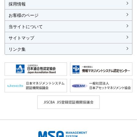
各種お手続
各種ご案内
資料請求
見積依頼書・各種申請書
異議申立て・苦情
複合審査のご案内
認証移転のご案内
採用情報
お客様のページ
当サイトについて
サイトマップ
リンク集