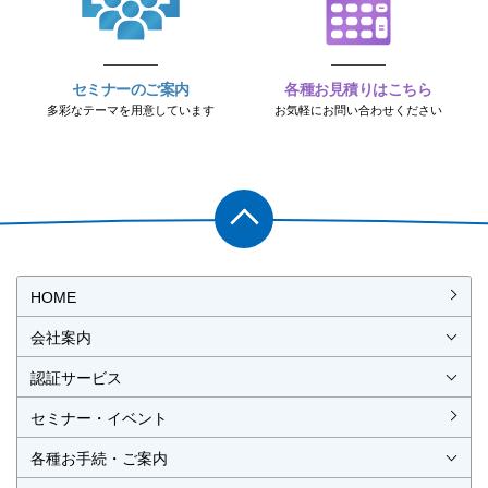
セミナーのご案内
各種お見積りはこちら
多彩なテーマを用意しています
お気軽にお問い合わせください
PAGET
OP
HOME
会社案内
会社概要
社長挨拶
経営理念・経営方針
事業所一覧・アクセス
認証サービス
ISO認証
JIS製品認証
セミナー・イベント
ISO認証
ISO 9001
ISO 14001
ISO 55001
ISO 45001
ISO 27001
MSAの審査認証
ISOとは？
JIS製品認証
JIS製品認証の手続き
認証リスト
／審査認証制度
（マネジメントシステム）
（品質）
（環境）
（アセット）
（労働安全衛生）
（情報セキュリティ）
各種お手続・ご案内
各種お手続
各種ご案内
資料請求
見積依頼書・各種申請書
異議申立て・苦情
複合審査のご案内
認証移転のご案内