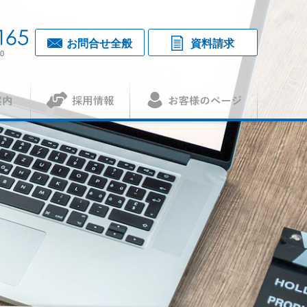
お問合せ全般
資料請求
0
採用情報
お客様のページ
覧・アクセス
1
（アセット）
査認証