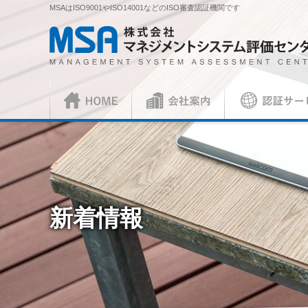
MSAはISO9001やISO14001などのISO審査認証機関です
株式会社 マネジメントシステム評価センター
HOME
会社案内
認証サービス
正社員
ISO審査員
ISO認証
各種お手続
会社概要
社長挨拶
ISO認証
資料請求
ISO 9001
見積依頼書・
（マネジメントシステム）
（品
／審査認証制度
ISO 45001
（
新着情報
ISOとは？
各種ご案内
複合審査のご案内
認証移転のご
JIS製品認証
JIS製品認証
JIS製品認証