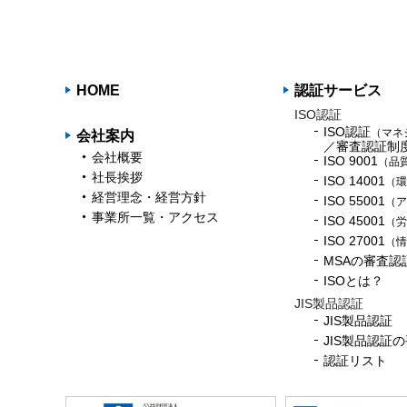
HOME
認証サービス
ISO認証
ISO認証
（マネ
会社案内
／審査認証制
会社概要
ISO 9001
（品
社長挨拶
ISO 14001
（環
経営理念・経営方針
ISO 55001
（ア
事業所一覧・アクセス
ISO 45001
（労
ISO 27001
（情
MSAの審査認
ISOとは？
JIS製品認証
JIS製品認証
JIS製品認証
認証リスト