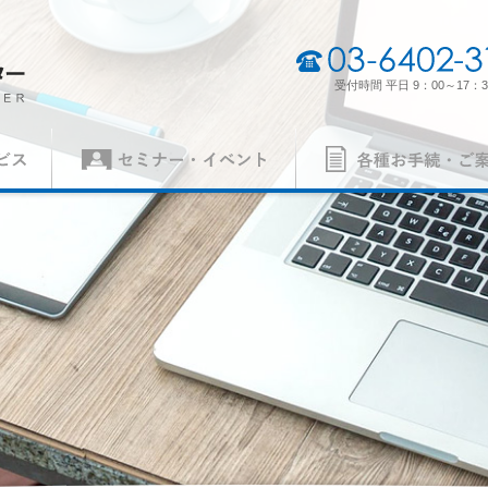
03-6402-3165
受付時間 平日 9：00～17：3
セミナー・イベント
各種お手続・ご案内
（契約審査員）
製品認証審査員（契約審査員）
経営理念・経営方針
事業所一
各種申請書
ISO 14001
異議申立て・苦情
ISO 5500
質）
（環境）
ISO 27001
MSAの審
労働安全衛生）
（情報セキュリティ）
案内
パンフレット
の手続き
認証リスト