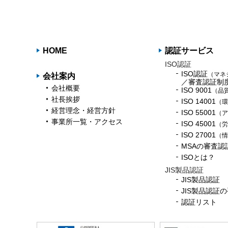
HOME
認証サービス
ISO認証
ISO認証
（マネ
会社案内
／審査認証制
会社概要
ISO 9001
（品
社長挨拶
ISO 14001
（環
経営理念・経営方針
ISO 55001
（ア
事業所一覧・アクセス
ISO 45001
（労
ISO 27001
（情
MSAの審査認
ISOとは？
JIS製品認証
JIS製品認証
JIS製品認証
認証リスト