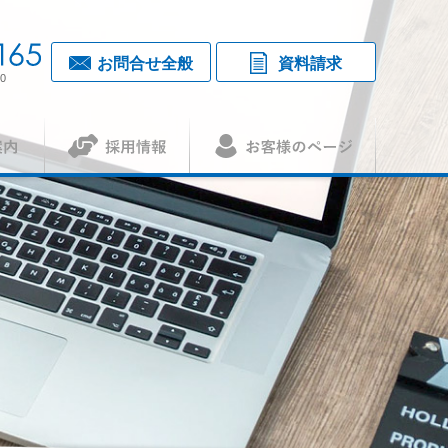
お問合せ全般
資料請求
0
採用情報
お客様のページ
覧・アクセス
1
（アセット）
査認証