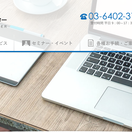
03-6402-3165
受付時間 平日 9：00～17：3
セミナー・イベント
各種お手続・ご案内
（契約審査員）
製品認証審査員（契約審査員）
経営理念・経営方針
事業所一
各種申請書
ISO 14001
異議申立て・苦情
ISO 5500
質）
（環境）
ISO 27001
MSAの審
労働安全衛生）
（情報セキュリティ）
案内
パンフレット
の手続き
認証リスト