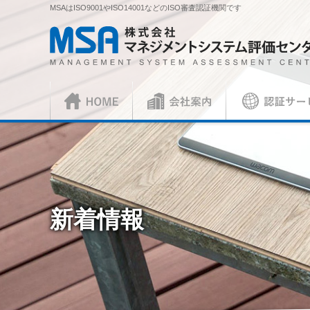
MSAはISO9001やISO14001などのISO審査認証機関です
株式会社 マネジメントシステム評価センター
HOME
会社案内
認証サービス
正社員
ISO審査員
ISO認証
各種お手続
会社概要
社長挨拶
ISO認証
資料請求
ISO 9001
見積依頼書・
（マネジメントシステム）
（品
／審査認証制度
ISO 45001
（
新着情報
ISOとは？
各種ご案内
複合審査のご案内
認証移転のご
JIS製品認証
JIS製品認証
JIS製品認証