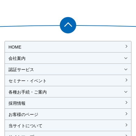
PAGET
OP
HOME
会社案内
会社概要
社長挨拶
経営理念・経営方針
事業所一覧・アクセス
認証サービス
ISO認証
JIS製品認証
セミナー・イベント
ISO認証
ISO 9001
ISO 14001
ISO 55001
ISO 45001
ISO 27001
MSAの審査認証
ISOとは？
JIS製品認証
JIS製品認証の手続き
認証リスト
／審査認証制度
（マネジメントシステム）
（品質）
（環境）
（アセット）
（労働安全衛生）
（情報セキュリティ）
各種お手続・ご案内
各種お手続
各種ご案内
資料請求
見積依頼書・各種申請書
異議申立て・苦情
複合審査のご案内
認証移転のご案内
採用情報
お客様のページ
当サイトについて