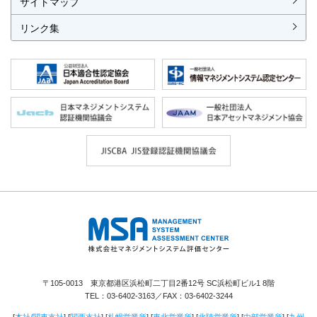
サイトマップ
リンク集
株式会社 マネジメントシステム評価セ
ンター
〒105-0013 東京都港区浜松町二丁目2番12号 SC浜松町ビル1 8階
TEL：
03-6402-3163
／FAX：03-6402-3244
[
本社/関東支社
] [
関西支社
] [
札幌営業所
] [
東北営業所
] [
北陸営業所
] [
中部営業所
] [
九州