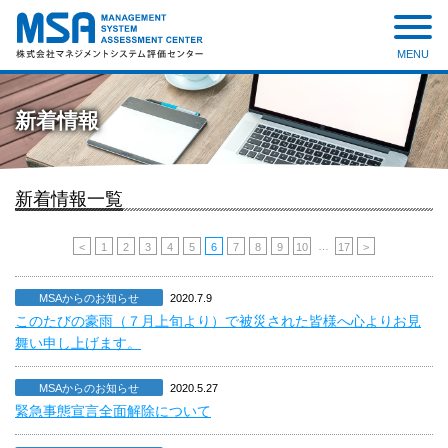
MENU
株式会社 マネジメントシステ
ム評価センター
新着情報
新着情報一覧
…
<
1
2
3
4
5
6
7
8
9
10
17
>
MSAからのお知らせ
2020.7.9
このたびの豪雨（７月上旬より）で被災された皆様へ心よりお見
舞い申し上げます。
MSAからのお知らせ
2020.5.27
緊急事態宣言全面解除について