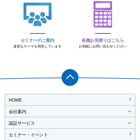
セミナーのご案内
各種お見積りはこちら
多彩なテーマを用意しています
お気軽にお問い合わせください
PAGET
OP
HOME
会社案内
会社概要
社長挨拶
経営理念・経営方針
事業所一覧・アクセス
認証サービス
ISO認証
JIS製品認証
セミナー・イベント
ISO認証
ISO 9001
ISO 14001
ISO 55001
ISO 45001
ISO 27001
MSAの審査認証
ISOとは？
JIS製品認証
JIS製品認証の手続き
認証リスト
／審査認証制度
（マネジメントシステム）
（品質）
（環境）
（アセット）
（労働安全衛生）
（情報セキュリティ）