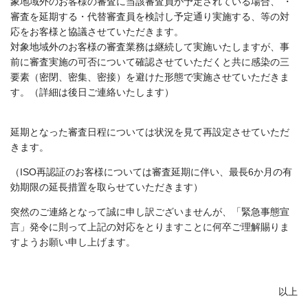
象地域外のお客様の審査に当該審査員が予定されている場合、 ・
審査を延期する・代替審査員を検討し予定通り実施する、等の対
応をお客様と協議させていただきます。
対象地域外のお客様の審査業務は継続して実施いたしますが、事
前に審査実施の可否について確認させていただくと共に感染の三
要素（密閉、密集、密接）を避けた形態で実施させていただきま
す。（詳細は後日ご連絡いたします）
延期となった審査日程については状況を見て再設定させていただ
きます。
（
ISO
再認証のお客様については審査延期に伴い、最長
6
か月の有
効期限の延長措置を取らせていただきます）
突然のご連絡となって誠に申し訳ございませんが、「緊急事態宣
言」発令に則って上記の対応をとりますことに何卒ご理解賜りま
すようお願い申し上げます。
以上