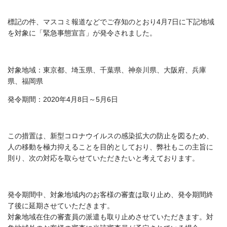
標記の件、マスコミ報道などでご存知のとおり
4
月
7
日に下記地域
を対象に「緊急事態宣言」が発令されました。
対象地域：東京都、埼玉県、千葉県、神奈川県、大阪府、兵庫
県、福岡県
発令期間：
2020
年
4
月
8
日～
5
月
6
日
この措置は、新型コロナウイルスの感染拡大の防止を図るため、
人の移動を極力抑えることを目的としており、弊社もこの主旨に
則り、次の対応を取らせていただきたいと考えております。
発令期間中、対象地域内のお客様の審査は取り止め、発令期間終
了後に延期させていただきます。
対象地域在住の審査員の派遣も取り止めさせていただきます。対