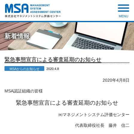
MENU
株式会社 マネジメントシステ
ム評価センター
新着情報
緊急事態宣言による審査延期のお知らせ
MSAからのお知らせ
2020.4.8
2020年
4
月
8
日
MSA認証組織の皆様
緊急事態宣言による審査延期のお知らせ
㈱マネジメントシステム評価センター
代表取締役社長 藤井 信二