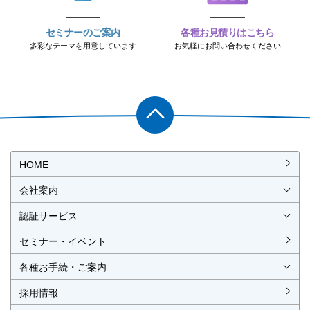
セミナーのご案内
各種お見積りはこちら
多彩なテーマを用意しています
お気軽にお問い合わせください
PAGET
OP
HOME
会社案内
会社概要
社長挨拶
経営理念・経営方針
事業所一覧・アクセス
認証サービス
ISO認証
JIS製品認証
セミナー・イベント
ISO認証
ISO 9001
ISO 14001
ISO 55001
ISO 45001
ISO 27001
MSAの審査認証
ISOとは？
JIS製品認証
JIS製品認証の手続き
認証リスト
／審査認証制度
（マネジメントシステム）
（品質）
（環境）
（アセット）
（労働安全衛生）
（情報セキュリティ）
各種お手続・ご案内
各種お手続
各種ご案内
資料請求
見積依頼書・各種申請書
異議申立て・苦情
複合審査のご案内
認証移転のご案内
採用情報