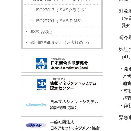
ISO27017（ISMSクラウド）
対象
（特
ISO27701（ISMS-PIMS）
愛知
JIS製品認証
発令期
認証取得組織紹介（お客様の声）
弊社
（4
・発
と考
適宜
・弊
審査
・弊
緊急