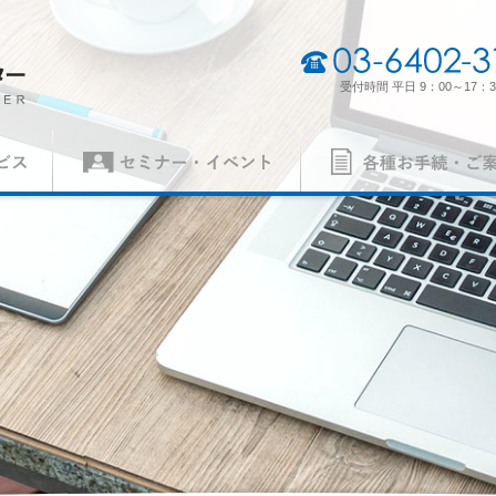
03-6402-3165
受付時間 平日 9：00～17：3
セミナー・イベント
各種お手続・ご案内
（契約審査員）
製品認証審査員（契約審査員）
経営理念・経営方針
事業所一
各種申請書
ISO 14001
異議申立て・苦情
ISO 5500
質）
（環境）
ISO 27001
MSAの審
労働安全衛生）
（情報セキュリティ）
案内
パンフレット
の手続き
認証リスト