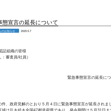
事態宣言の延長について
からのお知らせ
2020.5.7
A認証組織の皆様
し：審査員/社員）
緊急事態宣言の延長に
㈱マネ
代表
の件、政府見解のとおり５月４日に緊急事態宣言が延長されま
区域は引き続き全国47都道府県であり、発令期間は５月31日