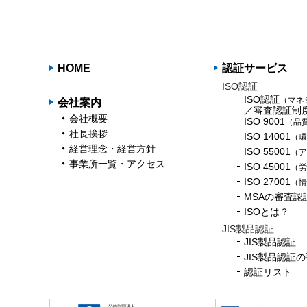
HOME
認証サービス
ISO認証
ISO認証
（マネ
会社案内
／審査認証制
会社概要
ISO 9001
（品
社長挨拶
ISO 14001
（環
経営理念・経営方針
ISO 55001
（ア
事業所一覧・アクセス
ISO 45001
（労
ISO 27001
（情
MSAの審査認
ISOとは？
JIS製品認証
JIS製品認証
JIS製品認証
認証リスト