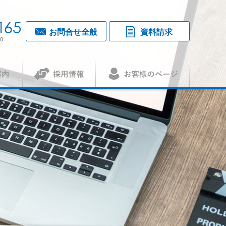
お問合せ全般
資料請求
0
採用情報
お客様のページ
覧・アクセス
1
（アセット）
査認証