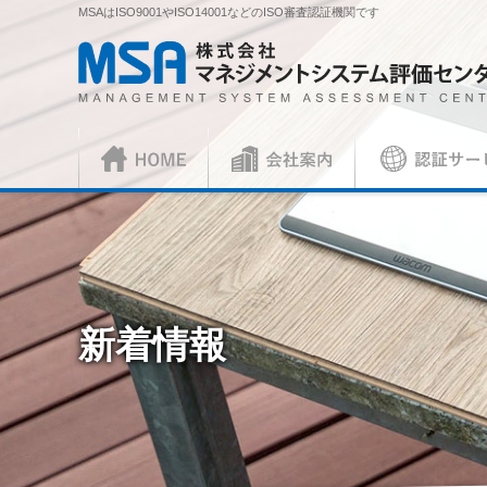
MSAはISO9001やISO14001などのISO審査認証機関です
株式会社 マネジメントシステム評価センター
HOME
会社案内
認証サービス
正社員
ISO審査員
ISO認証
各種お手続
会社概要
社長挨拶
ISO認証
資料請求
ISO 9001
見積依頼書・
（マネジメントシステム）
（品
／審査認証制度
ISO 45001
（
新着情報
ISOとは？
各種ご案内
複合審査のご案内
認証移転のご
JIS製品認証
JIS製品認証
JIS製品認証