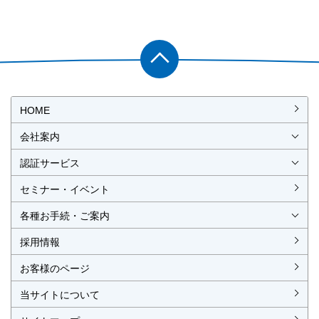
PAGET
OP
HOME
会社案内
会社概要
社長挨拶
経営理念・経営方針
事業所一覧・アクセス
認証サービス
ISO認証
JIS製品認証
セミナー・イベント
ISO認証
ISO 9001
ISO 14001
ISO 55001
ISO 45001
ISO 27001
MSAの審査認証
ISOとは？
JIS製品認証
JIS製品認証の手続き
認証リスト
／審査認証制度
（マネジメントシステム）
（品質）
（環境）
（アセット）
（労働安全衛生）
（情報セキュリティ）
各種お手続・ご案内
各種お手続
各種ご案内
資料請求
見積依頼書・各種申請書
異議申立て・苦情
複合審査のご案内
認証移転のご案内
採用情報
お客様のページ
当サイトについて