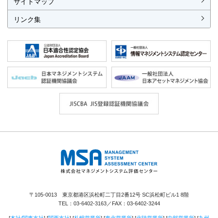
サイトマップ
リンク集
株式会社 マネジメントシステム評価セ
ンター
〒105-0013 東京都港区浜松町二丁目2番12号 SC浜松町ビル1 8階
TEL：
03-6402-3163
／FAX：03-6402-3244
[
本社/関東支社
] [
関西支社
] [
札幌営業所
] [
東北営業所
] [
北陸営業所
] [
中部営業所
] [
九州