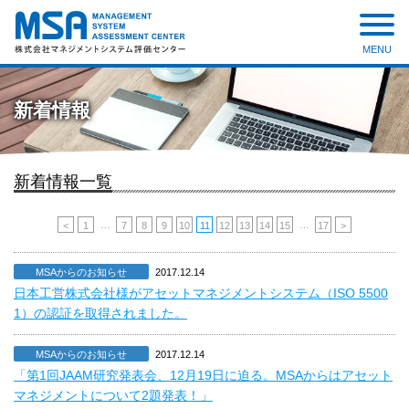
MENU
株式会社 マネジメントシステ
ム評価センター
新着情報
新着情報一覧
…
…
<
1
7
8
9
10
11
12
13
14
15
17
>
MSAからのお知らせ
2017.12.14
日本工営株式会社様がアセットマネジメントシステム（ISO 5500
1）の認証を取得されました。
MSAからのお知らせ
2017.12.14
「第1回JAAM研究発表会、12月19日に迫る。MSAからはアセット
マネジメントについて2題発表！」