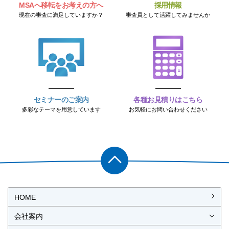
MSAへ移転をお考えの方へ
採用情報
現在の審査に満足していますか？
審査員として活躍してみませんか
セミナーのご案内
各種お見積りはこちら
多彩なテーマを用意しています
お気軽にお問い合わせください
PAGET
OP
HOME
会社案内
会社概要
社長挨拶
経営理念・経営方針
事業所一覧・アクセス