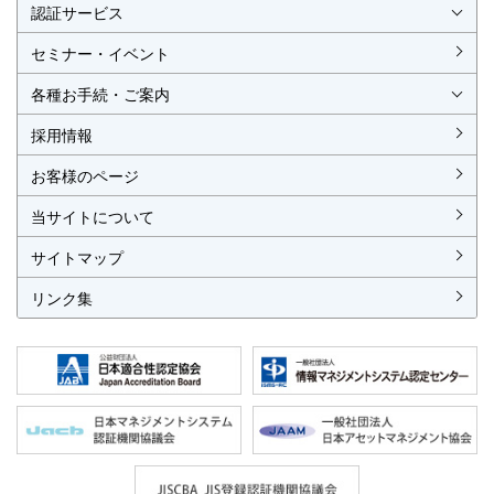
認証サービス
ISO認証
JIS製品認証
セミナー・イベント
ISO認証
ISO 9001
ISO 14001
ISO 55001
ISO 45001
ISO 27001
MSAの審査認証
ISOとは？
JIS製品認証
JIS製品認証の手続き
認証リスト
／審査認証制度
（マネジメントシステム）
（品質）
（環境）
（アセット）
（労働安全衛生）
（情報セキュリティ）
各種お手続・ご案内
各種お手続
各種ご案内
資料請求
見積依頼書・各種申請書
異議申立て・苦情
複合審査のご案内
認証移転のご案内
採用情報
お客様のページ
当サイトについて
サイトマップ
リンク集