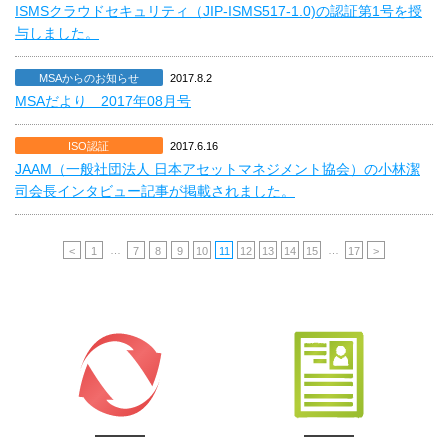
ISMSクラウドセキュリティ（JIP-ISMS517-1.0)の認証第1号を授
与しました。
MSAからのお知らせ
2017.8.2
MSAだより 2017年08月号
ISO認証
2017.6.16
JAAM（一般社団法人 日本アセットマネジメント協会）の小林潔
司会長インタビュー記事が掲載されました。
…
…
<
1
7
8
9
10
11
12
13
14
15
17
>