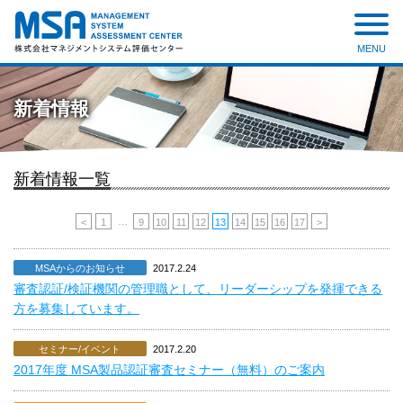
MENU
株式会社 マネジメントシステ
ム評価センター
新着情報
新着情報一覧
…
<
1
9
10
11
12
13
14
15
16
17
>
MSAからのお知らせ
2017.2.24
審査認証/検証機関の管理職として、リーダーシップを発揮できる
方を募集しています。
セミナー/イベント
2017.2.20
2017年度 MSA製品認証審査セミナー（無料）のご案内