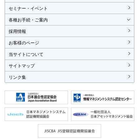
ISO認証
JIS製品認証
セミナー・イベント
ISO認証
ISO 9001
ISO 14001
ISO 55001
ISO 45001
ISO 27001
MSAの審査認証
ISOとは？
JIS製品認証
JIS製品認証の手続き
認証リスト
／審査認証制度
（マネジメントシステム）
（品質）
（環境）
（アセット）
（労働安全衛生）
（情報セキュリティ）
各種お手続・ご案内
各種お手続
各種ご案内
資料請求
見積依頼書・各種申請書
異議申立て・苦情
複合審査のご案内
認証移転のご案内
採用情報
お客様のページ
当サイトについて
サイトマップ
リンク集