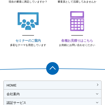
現在の審査に満足していますか？
審査員として活躍してみませんか
セミナーのご案内
各種お見積りはこちら
多彩なテーマを用意しています
お気軽にお問い合わせください
PAGET
OP
HOME
会社案内
会社概要
社長挨拶
経営理念・経営方針
事業所一覧・アクセス
認証サービス