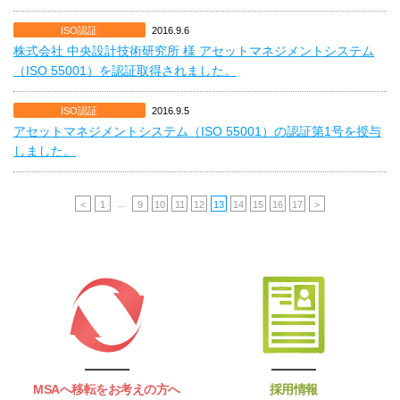
ISO認証
2016.9.6
株式会社 中央設計技術研究所 様 アセットマネジメントシステム
（ISO 55001）を認証取得されました。
ISO認証
2016.9.5
アセットマネジメントシステム（ISO 55001）の認証第1号を授与
しました。
…
<
1
9
10
11
12
13
14
15
16
17
>
MSAへ移転をお考えの方へ
採用情報