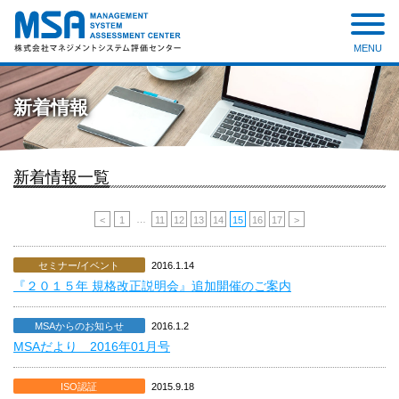
MENU
株式会社 マネジメントシステ
ム評価センター
新着情報
新着情報一覧
…
<
1
11
12
13
14
15
16
17
>
セミナー/イベント
2016.1.14
『２０１５年 規格改正説明会』追加開催のご案内
MSAからのお知らせ
2016.1.2
MSAだより 2016年01月号
ISO認証
2015.9.18