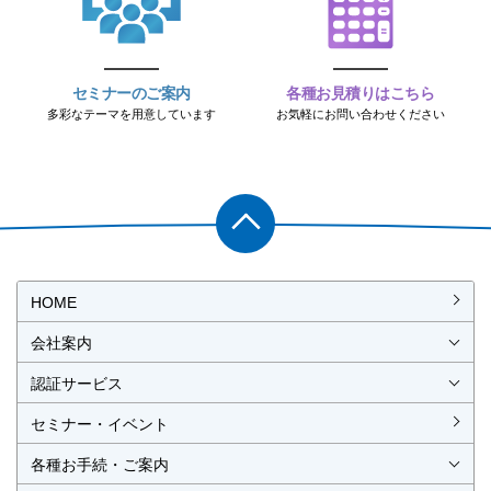
セミナーのご案内
各種お見積りはこちら
多彩なテーマを用意しています
お気軽にお問い合わせください
PAGET
OP
HOME
会社案内
会社概要
社長挨拶
経営理念・経営方針
事業所一覧・アクセス
認証サービス
ISO認証
JIS製品認証
セミナー・イベント
ISO認証
ISO 9001
ISO 14001
ISO 55001
ISO 45001
ISO 27001
MSAの審査認証
ISOとは？
JIS製品認証
JIS製品認証の手続き
認証リスト
／審査認証制度
（マネジメントシステム）
（品質）
（環境）
（アセット）
（労働安全衛生）
（情報セキュリティ）
各種お手続・ご案内