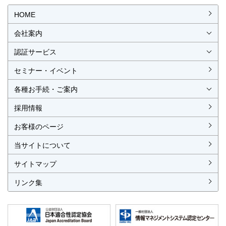
OP
HOME
会社案内
会社概要
社長挨拶
経営理念・経営方針
事業所一覧・アクセス
認証サービス
ISO認証
JIS製品認証
セミナー・イベント
ISO認証
ISO 9001
ISO 14001
ISO 55001
ISO 45001
ISO 27001
MSAの審査認証
ISOとは？
JIS製品認証
JIS製品認証の手続き
認証リスト
／審査認証制度
（マネジメントシステム）
（品質）
（環境）
（アセット）
（労働安全衛生）
（情報セキュリティ）
各種お手続・ご案内
各種お手続
各種ご案内
資料請求
見積依頼書・各種申請書
異議申立て・苦情
複合審査のご案内
認証移転のご案内
採用情報
お客様のページ
当サイトについて
サイトマップ
リンク集