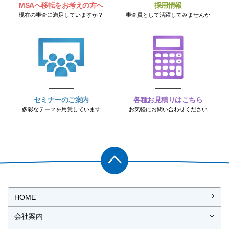
MSAへ移転をお考えの方へ
採用情報
現在の審査に満足していますか？
審査員として活躍してみませんか
セミナーのご案内
各種お見積りはこちら
多彩なテーマを用意しています
お気軽にお問い合わせください
PAGET
OP
HOME
会社案内
会社概要
社長挨拶
経営理念・経営方針
事業所一覧・アクセス