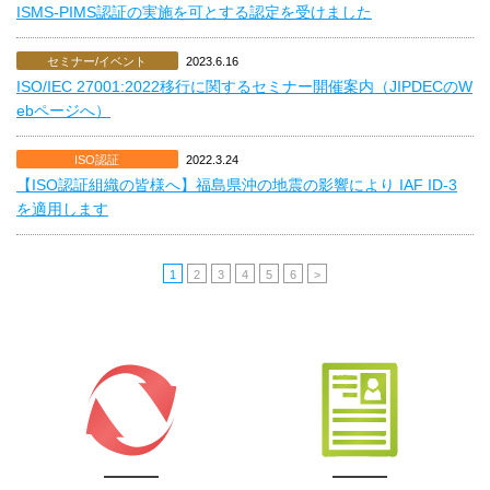
ISMS-PIMS認証の実施を可とする認定を受けました
セミナー/イベント
2023.6.16
ISO/IEC 27001:2022移行に関するセミナー開催案内（JIPDECのW
ebページへ）
ISO認証
2022.3.24
【ISO認証組織の皆様へ】福島県沖の地震の影響により IAF ID-3
を適用します
1
2
3
4
5
6
>