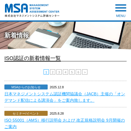
MENU
株式会社 マネジメントシステ
ム評価センター
新着情報
ISO認証の新着情報一覧
1
2
3
4
5
6
>
MSAからのお知らせ
2025.12.8
日本マネジメントシステム認証機関協議会（JACB）主催の「オン
デマンド配信による講演会」をご案内致します。
セミナー/イベント
2025.8.28
ISO 55001（AMS）移行説明会 および 改正規格説明会 9月開催の
ご案内