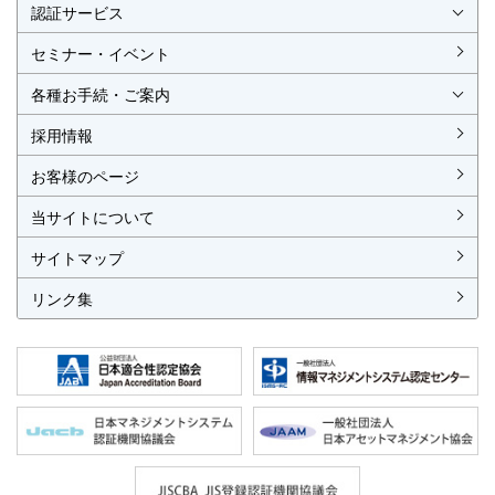
認証サービス
ISO認証
JIS製品認証
セミナー・イベント
ISO認証
ISO 9001
ISO 14001
ISO 55001
ISO 45001
ISO 27001
MSAの審査認証
ISOとは？
JIS製品認証
JIS製品認証の手続き
認証リスト
／審査認証制度
（マネジメントシステム）
（品質）
（環境）
（アセット）
（労働安全衛生）
（情報セキュリティ）
各種お手続・ご案内
各種お手続
各種ご案内
資料請求
見積依頼書・各種申請書
異議申立て・苦情
複合審査のご案内
認証移転のご案内
採用情報
お客様のページ
当サイトについて
サイトマップ
リンク集