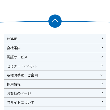
PAGET
OP
HOME
会社案内
会社概要
社長挨拶
経営理念・経営方針
事業所一覧・アクセス
認証サービス
ISO認証
JIS製品認証
セミナー・イベント
ISO認証
ISO 9001
ISO 14001
ISO 55001
ISO 45001
ISO 27001
MSAの審査認証
ISOとは？
JIS製品認証
JIS製品認証の手続き
認証リスト
／審査認証制度
（マネジメントシステム）
（品質）
（環境）
（アセット）
（労働安全衛生）
（情報セキュリティ）
各種お手続・ご案内
各種お手続
各種ご案内
資料請求
見積依頼書・各種申請書
異議申立て・苦情
複合審査のご案内
認証移転のご案内
採用情報
お客様のページ
当サイトについて