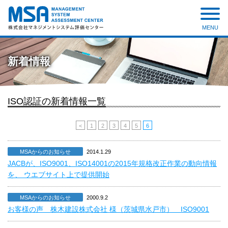
MENU
株式会社 マネジメントシステ
ム評価センター
新着情報
ISO認証の新着情報一覧
<
1
2
3
4
5
6
MSAからのお知らせ
2014.1.29
JACBが、ISO9001、ISO14001の2015年規格改正作業の動向情報
を、 ウエブサイト上で提供開始
MSAからのお知らせ
2000.9.2
お客様の声 株木建設株式会社 様（茨城県水戸市） ISO9001