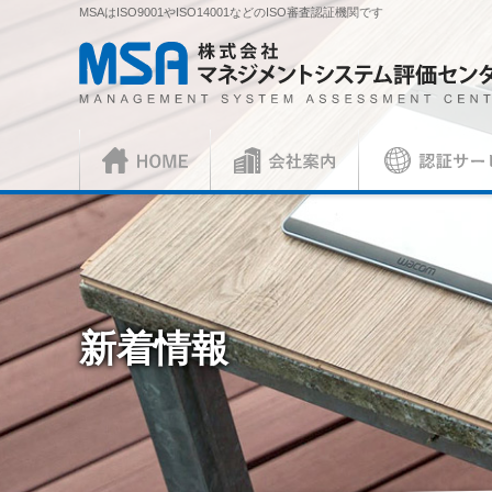
MSAはISO9001やISO14001などのISO審査認証機関です
株式会社 マネジメントシステム評価センター
HOME
会社案内
認証サービス
正社員
ISO審査員
ISO認証
各種お手続
会社概要
社長挨拶
ISO認証
資料請求
ISO 9001
見積依頼書・
（マネジメントシステム）
（品
／審査認証制度
ISO 45001
（
新着情報
ISOとは？
各種ご案内
複合審査のご案内
認証移転のご
JIS製品認証
JIS製品認証
JIS製品認証