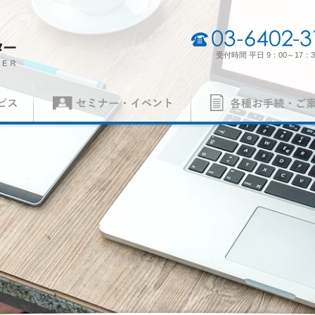
03-6402-3165
受付時間 平日 9：00～17：3
セミナー・イベント
各種お手続・ご案内
（契約審査員）
製品認証審査員（契約審査員）
経営理念・経営方針
事業所一
各種申請書
ISO 14001
異議申立て・苦情
ISO 5500
質）
（環境）
ISO 27001
MSAの審
労働安全衛生）
（情報セキュリティ）
案内
パンフレット
の手続き
認証リスト