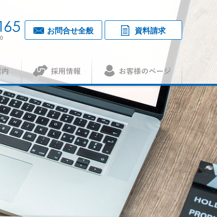
お問合せ全般
資料請求
0
採用情報
お客様のページ
覧・アクセス
1
（アセット）
査認証