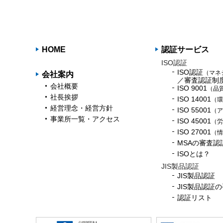
HOME
認証サービス
ISO認証
ISO認証
（マネ
会社案内
／審査認証制
会社概要
ISO 9001
（品
社長挨拶
ISO 14001
（環
経営理念・経営方針
ISO 55001
（ア
事業所一覧・アクセス
ISO 45001
（労
ISO 27001
（情
MSAの審査認
ISOとは？
JIS製品認証
JIS製品認証
JIS製品認証
認証リスト