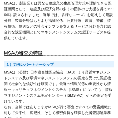
MSAは、製造業とは異なる建設業の生産管理方式を理解できる認
証機関として、建設及び経済分野の多くの団体のご支援を得て199
6年に設立されました。近年では、多様なニーズにお応えして建設
分野、製造分野はもとより福祉関係、公共行政、教育、警備、情
報技術、輸送などの社会インフラを支えるサービス分野を含む総
合的な認証機関としてマネジメントシステムの認証サービスを提
供しています。
MSAの審査の特徴
１）力強いパートナーシップ
MSAは（公財）日本適合性認定協会（JAB）より品質マネジメン
トシステム及び環境マネジメントシステムの認定を受けた認証機
関で社会的な信頼性は確実です。最近の情報関係の重要性から情
報セキュリティマネジメントシステム（ISMS）についても、情報
マネジメントシステム認定センター（ISMS-AC）からの認定を受
けています。
なお、当然ではありますがMSAが行う審査はすべての受審組織に
対して公平性、客観性、そして機密保持を確保した審査認証業務