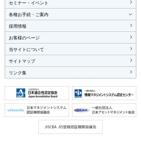
セミナー・イベント
ISO認証
ISO 9001
ISO 14001
ISO 55001
ISO 45001
ISO 27001
MSAの審査認証
ISOとは？
JIS製品認証
JIS製品認証の手続き
認証リスト
／審査認証制度
（マネジメントシステム）
（品質）
（環境）
（アセット）
（労働安全衛生）
（情報セキュリティ）
各種お手続・ご案内
各種お手続
各種ご案内
資料請求
見積依頼書・各種申請書
異議申立て・苦情
複合審査のご案内
認証移転のご案内
採用情報
お客様のページ
当サイトについて
サイトマップ
リンク集