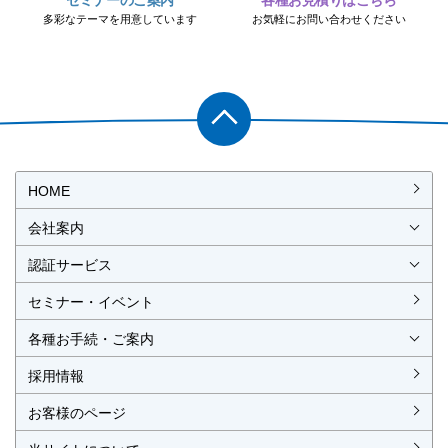
セミナーのご案内
各種お見積りはこちら
多彩なテーマを用意しています
お気軽にお問い合わせください
PAGET
OP
HOME
会社案内
会社概要
社長挨拶
経営理念・経営方針
事業所一覧・アクセス
認証サービス
ISO認証
JIS製品認証
セミナー・イベント
ISO認証
ISO 9001
ISO 14001
ISO 55001
ISO 45001
ISO 27001
MSAの審査認証
ISOとは？
JIS製品認証
JIS製品認証の手続き
認証リスト
／審査認証制度
（マネジメントシステム）
（品質）
（環境）
（アセット）
（労働安全衛生）
（情報セキュリティ）
各種お手続・ご案内
各種お手続
各種ご案内
資料請求
見積依頼書・各種申請書
異議申立て・苦情
複合審査のご案内
認証移転のご案内
採用情報
お客様のページ