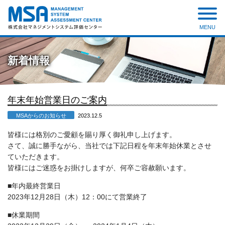
MENU
株式会社 マネジメントシステ
ム評価センター
新着情報
年末年始営業日のご案内
MSAからのお知らせ
2023.12.5
皆様には格別のご愛顧を賜り厚く御礼申し上げます。
さて、誠に勝手ながら、当社では下記日程を年末年始休業とさせ
ていただきます。
皆様にはご迷惑をお掛けしますが、何卒ご容赦願います。
■年内最終営業日
2023
年
12
月
28
日（木）
12
：
00
にて営業終了
■休業期間