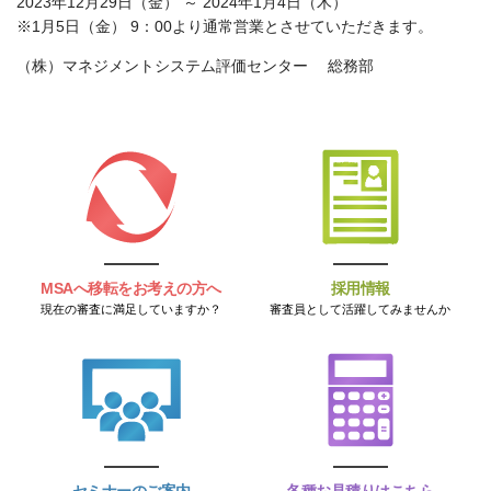
2023
年
12
月
29
日（金） ～
2024
年
1
月
4
日（木）
※
1
月
5
日（金）
9
：
00
より通常営業とさせていただきます。
（株）マネジメントシステム評価センター 総務部
MSAへ移転をお考えの方へ
採用情報
現在の審査に満足していますか？
審査員として活躍してみませんか