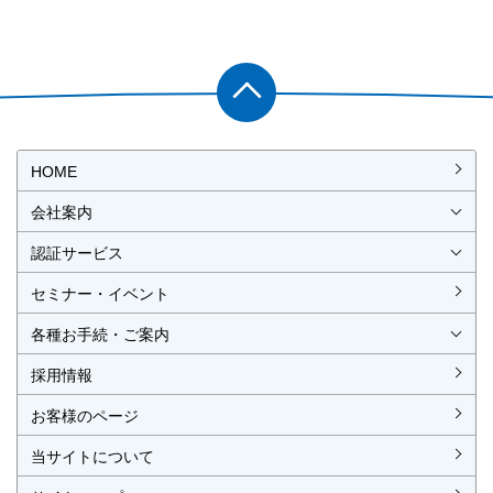
PAGET
OP
HOME
会社案内
会社概要
社長挨拶
経営理念・経営方針
事業所一覧・アクセス
認証サービス
ISO認証
JIS製品認証
セミナー・イベント
ISO認証
ISO 9001
ISO 14001
ISO 55001
ISO 45001
ISO 27001
MSAの審査認証
ISOとは？
JIS製品認証
JIS製品認証の手続き
認証リスト
／審査認証制度
（マネジメントシステム）
（品質）
（環境）
（アセット）
（労働安全衛生）
（情報セキュリティ）
各種お手続・ご案内
各種お手続
各種ご案内
資料請求
見積依頼書・各種申請書
異議申立て・苦情
複合審査のご案内
認証移転のご案内
採用情報
お客様のページ
当サイトについて