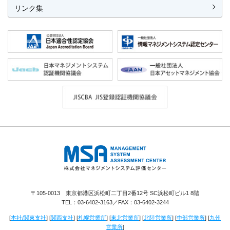
リンク集
株式会社 マネジメントシステム評価セ
ンター
〒105-0013 東京都港区浜松町二丁目2番12号 SC浜松町ビル1 8階
TEL：
03-6402-3163
／FAX：03-6402-3244
[
本社/関東支社
] [
関西支社
] [
札幌営業所
] [
東北営業所
] [
北陸営業所
] [
中部営業所
] [
九州
営業所
]