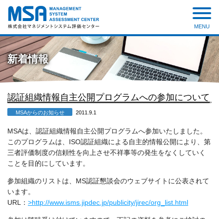
MENU
株式会社 マネジメントシステ
ム評価センター
新着情報
認証組織情報自主公開プログラムへの参加について
MSAからのお知らせ
2011.9.1
MSAは、認証組織情報自主公開プログラムへ参加いたしました。
このプログラムは、ISO認証組織による自主的情報公開により、第
三者評価制度の信頼性を向上させ不祥事等の発生をなくしていく
ことを目的にしています。
参加組織のリストは、MS認証懇談会のウェブサイトに公表されて
います。
URL：
>http://www.isms.jipdec.jp/publicity/jirec/org_list.html