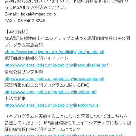
参加は随時受け付けていますので、下記の資料を参考にご検討の
うえMSAまでお申込みください。
E-mail：kokai@msac.co.jp
FAX： 03-6402-3245
【添付資料】
MS認証信頼性向上イニシアティブに基づく認証組織情報自主公開
プログラム実施要領
>http://www.isms.jipdec.or.jp/publicity/jirec/points.pdf
認証組織の情報公開ガイドライン
http://www.isms.jipdec.or.jp/publicity/jirec/guideline.pdf
情報公開サンプル例
http://www.isms.jipdec.or.jp/publicity/jirec/sample.pdf
認証情報の自主公開プログラムに関するFAQ
http://www.isms.jipdec.or.jp/publicity/jirec/faq.pdf
申込書雛形
http://www.isms.jipdec.or.jp/publicity/jirec/form.xls
（本プログラムを実施することになった背景についてはこちらを
参照してください） MS認証信頼性向上イニシアティブに基づく認
証組織情報自主公開プログラムについて