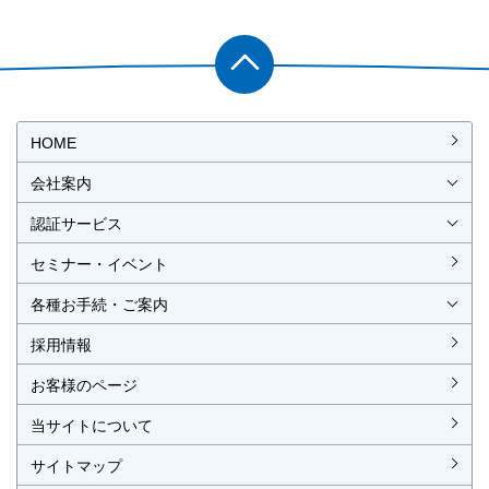
PAGET
OP
HOME
会社案内
会社概要
社長挨拶
経営理念・経営方針
事業所一覧・アクセス
認証サービス
ISO認証
JIS製品認証
セミナー・イベント
ISO認証
ISO 9001
ISO 14001
ISO 55001
ISO 45001
ISO 27001
MSAの審査認証
ISOとは？
JIS製品認証
JIS製品認証の手続き
認証リスト
／審査認証制度
（マネジメントシステム）
（品質）
（環境）
（アセット）
（労働安全衛生）
（情報セキュリティ）
各種お手続・ご案内
各種お手続
各種ご案内
資料請求
見積依頼書・各種申請書
異議申立て・苦情
複合審査のご案内
認証移転のご案内
採用情報
お客様のページ
当サイトについて
サイトマップ