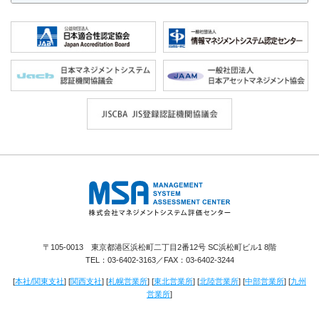
株式会社 マネジメントシステム評価セ
ンター
〒105-0013 東京都港区浜松町二丁目2番12号 SC浜松町ビル1 8階
TEL：
03-6402-3163
／FAX：03-6402-3244
[
本社/関東支社
] [
関西支社
] [
札幌営業所
] [
東北営業所
] [
北陸営業所
] [
中部営業所
] [
九州
営業所
]