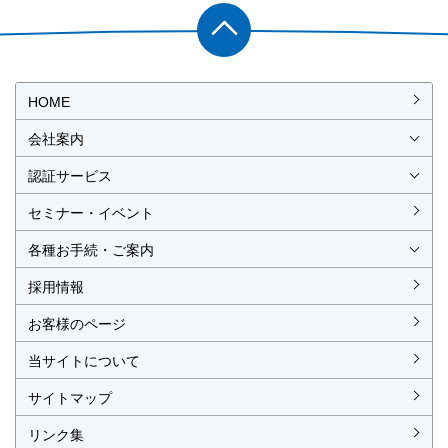
PAGET
OP
HOME
会社案内
会社概要
社長挨拶
経営理念・経営方針
事業所一覧・アクセス
認証サービス
ISO認証
JIS製品認証
セミナー・イベント
ISO認証
ISO 9001
ISO 14001
ISO 55001
ISO 45001
ISO 27001
MSAの審査認証
ISOとは？
JIS製品認証
JIS製品認証の手続き
認証リスト
／審査認証制度
（マネジメントシステム）
（品質）
（環境）
（アセット）
（労働安全衛生）
（情報セキュリティ）
各種お手続・ご案内
各種お手続
各種ご案内
資料請求
見積依頼書・各種申請書
異議申立て・苦情
複合審査のご案内
認証移転のご案内
採用情報
お客様のページ
当サイトについて
サイトマップ
リンク集