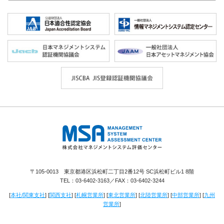
株式会社 マネジメントシステム評価セ
ンター
〒105-0013 東京都港区浜松町二丁目2番12号 SC浜松町ビル1 8階
TEL：
03-6402-3163
／FAX：03-6402-3244
[
本社/関東支社
] [
関西支社
] [
札幌営業所
] [
東北営業所
] [
北陸営業所
] [
中部営業所
] [
九州
営業所
]