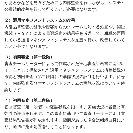
があるかなどを見直すためにも内部監査を行いながら、システム
の継続的改善を行って行くことが必要になります。
２）適用マネジメントシステムの改善
内部品質監査の結果や顧客からのクレームに対する処置や、認証
機関（ＭＳＡ）による書類調査の結果等を考慮して、組織の運用
している適用マネジメントシステムを見直を行い、改善していく
ことが必要となります。
３）初回審査（第一段階）
審査チームリーダーによって作成された実地審査計画書に基づい
て、主として構築された適用マネジメントシステムの構築状況の
確認と初回審査（第二段階）の準備状況の評価を行います。併せ
て、内部監査及びマネジメントシステムの実施状況についても確
認します。
４）初回審査（第二段階）
初回審査（第一段階）の確認状況を踏まえ、実施状況の審査と有
効性の評価をします。この審査に基づいて審査リーダーにより審
査結果報告書が作成されます。指摘があった場合は組織自身によ
り、適切に是正処置を行うことになります。