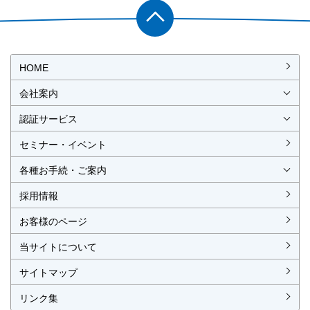
PAGET
OP
HOME
会社案内
会社概要
社長挨拶
経営理念・経営方針
事業所一覧・アクセス
認証サービス
ISO認証
JIS製品認証
セミナー・イベント
ISO認証
ISO 9001
ISO 14001
ISO 55001
ISO 45001
ISO 27001
MSAの審査認証
ISOとは？
JIS製品認証
JIS製品認証の手続き
認証リスト
／審査認証制度
（マネジメントシステム）
（品質）
（環境）
（アセット）
（労働安全衛生）
（情報セキュリティ）
各種お手続・ご案内
各種お手続
各種ご案内
資料請求
見積依頼書・各種申請書
異議申立て・苦情
複合審査のご案内
認証移転のご案内
採用情報
お客様のページ
当サイトについて
サイトマップ
リンク集