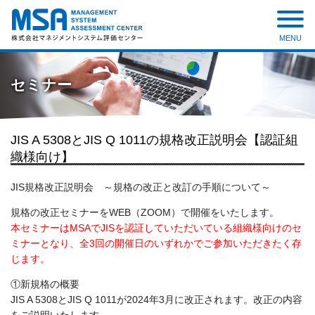
MENU
株式会社 マネジメントシステ
ム評価センター
セミナー
JIS A 5308とJIS Q 1011の規格改正説明会【認証組
織様向け】
JIS
規格改正説明会 ～規格の改正と改訂の手順について～
規格の改正セミナーを
WEB
（
ZOOM
）で開催をいたします。
本セミナーはMSAでJISを認証していただいている組織様向けのセ
ミナーとなり、全3回の開催日のいずれかでご参加いただきたく存
じます。
①新規格の概要
JIS A 5308
と
JIS Q 1011
が
2024
年
3
月に改正されます。改正の内容