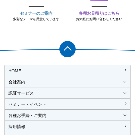
セミナーのご案内
各種お見積りはこちら
多彩なテーマを用意しています
お気軽にお問い合わせください
PAGET
OP
HOME
会社案内
会社概要
社長挨拶
経営理念・経営方針
事業所一覧・アクセス
認証サービス
ISO認証
JIS製品認証
セミナー・イベント
ISO認証
ISO 9001
ISO 14001
ISO 55001
ISO 45001
ISO 27001
MSAの審査認証
ISOとは？
JIS製品認証
JIS製品認証の手続き
認証リスト
／審査認証制度
（マネジメントシステム）
（品質）
（環境）
（アセット）
（労働安全衛生）
（情報セキュリティ）
各種お手続・ご案内
各種お手続
各種ご案内
資料請求
見積依頼書・各種申請書
異議申立て・苦情
複合審査のご案内
認証移転のご案内
採用情報