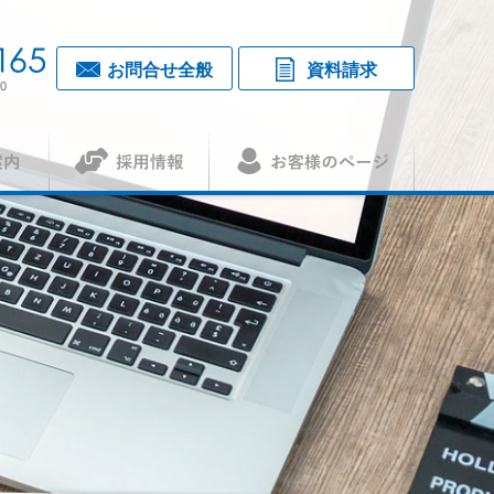
お問合せ全般
資料請求
0
採用情報
お客様のページ
覧・アクセス
1
（アセット）
査認証