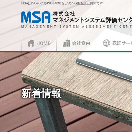
MSAはISO9001やISO14001などのISO審査認証機関です
株式会社 マネジメントシステム評価センター
HOME
会社案内
認証サービス
正社員
ISO審査員
ISO認証
各種お手続
会社概要
社長挨拶
ISO認証
資料請求
ISO 9001
見積依頼書・
（マネジメントシステム）
（品
／審査認証制度
ISO 45001
（
新着情報
ISOとは？
各種ご案内
複合審査のご案内
認証移転のご
JIS製品認証
JIS製品認証
JIS製品認証