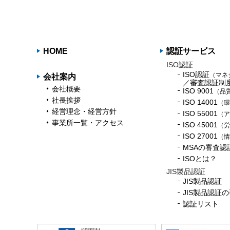
HOME
認証サービス
ISO認証
ISO認証
（マネ
会社案内
／審査認証制
会社概要
ISO 9001
（品
社長挨拶
ISO 14001
（環
経営理念・経営方針
ISO 55001
（ア
事業所一覧・アクセス
ISO 45001
（労
ISO 27001
（情
MSAの審査認
ISOとは？
JIS製品認証
JIS製品認証
JIS製品認証
認証リスト