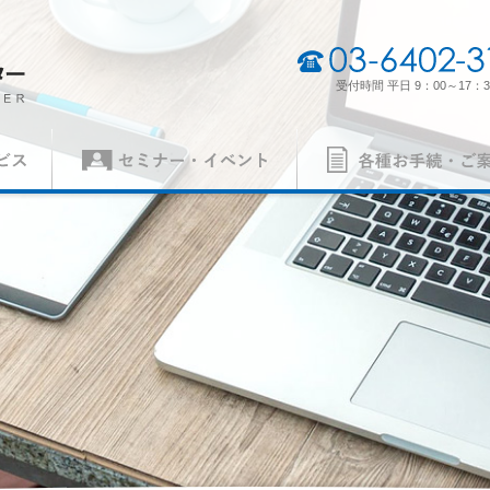
03-6402-3165
受付時間 平日 9：00～17：3
セミナー・イベント
各種お手続・ご案内
（契約審査員）
製品認証審査員（契約審査員）
経営理念・経営方針
事業所一
各種申請書
ISO 14001
異議申立て・苦情
ISO 5500
質）
（環境）
ISO 27001
MSAの審
労働安全衛生）
（情報セキュリティ）
案内
パンフレット
の手続き
認証リスト