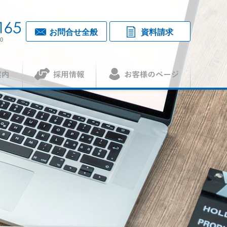
お問合せ全般
資料請求
0
採用情報
お客様のページ
覧・アクセス
1
（アセット）
査認証