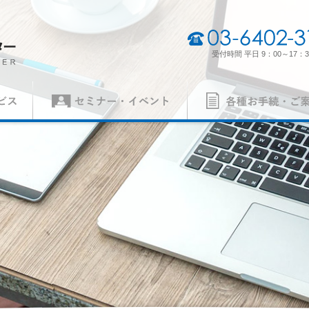
03-6402-3165
受付時間 平日 9：00～17：3
セミナー・イベント
各種お手続・ご案内
（契約審査員）
製品認証審査員（契約審査員）
経営理念・経営方針
事業所一
各種申請書
ISO 14001
異議申立て・苦情
ISO 5500
質）
（環境）
ISO 27001
MSAの審
労働安全衛生）
（情報セキュリティ）
案内
パンフレット
の手続き
認証リスト