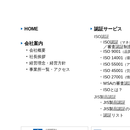
HOME
認証サービス
ISO認証
ISO認証
（マネ
会社案内
／審査認証制
会社概要
ISO 9001
（品
社長挨拶
ISO 14001
（環
経営理念・経営方針
ISO 55001
（ア
事業所一覧・アクセス
ISO 45001
（労
ISO 27001
（情
MSAの審査認
ISOとは？
JIS製品認証
JIS製品認証
JIS製品認証
認証リスト