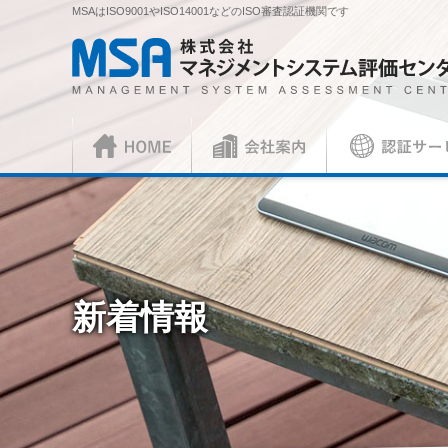
MSAはISO9001やISO14001などのISO審査認証機関です
株式会社 マネジメントシステム評価センター
HOME
会社案内
認証サービス
正社員
ISO審査員
ISO認証
各種お手続
会社概要
社長挨拶
ISO認証
資料請求
ISO 9001
見積依頼書・
（マネジメントシステム）
（品
／審査認証制度
ISO 45001
（
新着情報
ISOとは？
各種ご案内
複合審査のご案内
認証移転のご
JIS製品認証
JIS製品認証
JIS製品認証