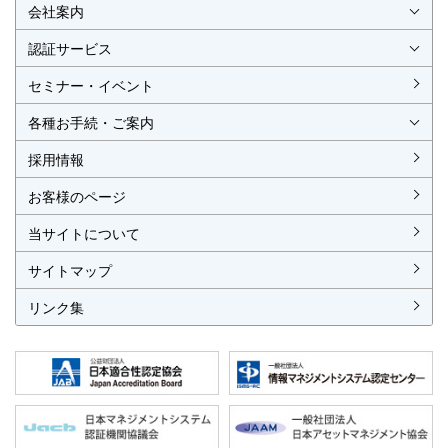
会社案内
会社概要
社長挨拶
経営理念・経営方針
事業所一覧・アクセス
認証サービス
ISO認証
JIS製品認証
セミナー・イベント
ISO認証
ISO 9001
ISO 14001
ISO 55001
ISO 45001
ISO 27001
MSAの審査認証
ISOとは？
JIS製品認証
JIS製品認証の手続き
認証リスト
／審査認証制度
（マネジメントシステム）
（品質）
（環境）
（アセット）
（労働安全衛生）
（情報セキュリティ）
各種お手続・ご案内
各種お手続
各種ご案内
資料請求
見積依頼書・各種申請書
異議申立て・苦情
複合審査のご案内
認証移転のご案内
採用情報
お客様のページ
当サイトについて
サイトマップ
リンク集