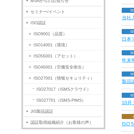
MSAからのお知らせ
M
セミナー/イベント
当社
ISO認証
M
ISO9001（品質）
日本
ISO14001（環境）
M
ISO55001（アセット）
年末
ISO45001（労働安全衛生）
M
ISO27001（情報セキュリティ）
製品
ISO27017（ISMSクラウド）
M
ISO27701（ISMS-PIMS）
10
JIS製品認証
認証取得組織紹介（お客様の声）
ISO