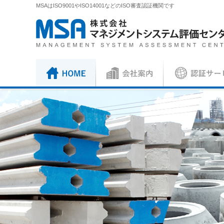
MSAはISO9001やISO14001などのISO審査認証機関です
株式会社 マネジメントシステム評価センター
HOME
会社案内
認証サービス
正社員
ISO審査員
ISO認証
各種お手続
会社概要
社長挨拶
ISO認証
資料請求
ISO 9001
見積依頼書・
（マネジメントシステム）
（品
／審査認証制度
ISO 45001
（
ISOとは？
各種ご案内
複合審査のご案内
認証移転のご
JIS製品認証
JIS製品認証
JIS製品認証