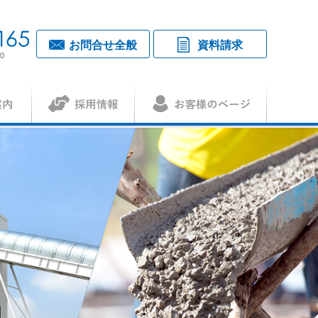
お問合せ全般
資料請求
0
採用情報
お客様のページ
覧・アクセス
1
（アセット）
査認証