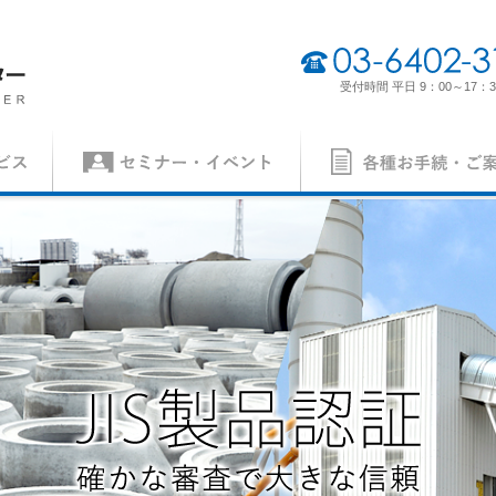
03-6402-3165
受付時間 平日 9：00～17：3
セミナー・イベント
各種お手続・ご案内
（契約審査員）
製品認証審査員（契約審査員）
経営理念・経営方針
事業所一
各種申請書
ISO 14001
異議申立て・苦情
ISO 5500
質）
（環境）
ISO 27001
MSAの審
労働安全衛生）
（情報セキュリティ）
案内
パンフレット
の手続き
認証リスト