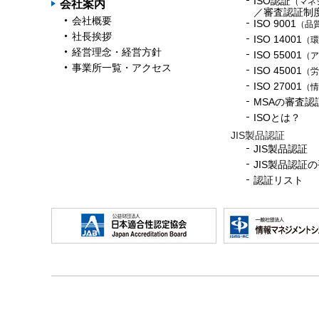
ISO認証
（マネ
会社案内
／審査認証制
会社概要
ISO 9001
（品
社長挨拶
ISO 14001
（環
経営理念・経営方針
ISO 55001
（ア
事業所一覧・アクセス
ISO 45001
（労
ISO 27001
（情
MSAの審査認
ISOとは？
JIS製品認証
JIS製品認証
JIS製品認証
認証リスト