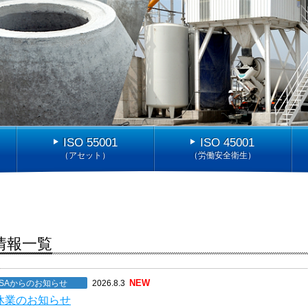
JIS製品認証確かな審査で大きな信頼
ISO認証
JIS製品認証確かな審査で大きな信頼
ISO認証
ISOとは？
ISOとは？
持続可能な成長を共に
持続可能な成長を共に
ISO 55001
ISO 45001
（アセット）
（労働安全衛生）
情報一覧
NEW
SAからのお知らせ
2026.8.3
休業のお知らせ