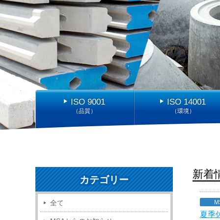
ISO 9001
ISO 14001
（品質）
（環境）
新着
カテゴリー
全て
M
夏季